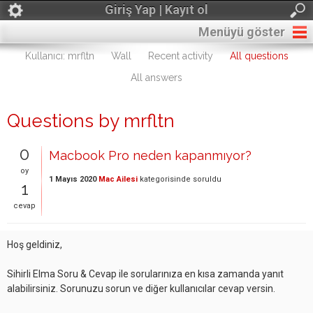
Giriş Yap | Kayıt ol
Menüyü göster
Kullanıcı: mrfltn
Wall
Recent activity
All questions
All answers
Questions by mrfltn
0
Macbook Pro neden kapanmıyor?
oy
1 Mayıs 2020
Mac Ailesi
kategorisinde
soruldu
1
cevap
Hoş geldiniz,
Sihirli Elma Soru & Cevap ile sorularınıza en kısa zamanda yanıt
alabilirsiniz. Sorunuzu sorun ve diğer kullanıcılar cevap versin.