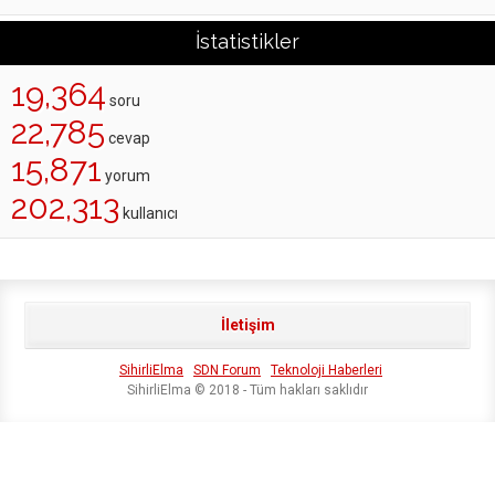
İstatistikler
19,364
soru
22,785
cevap
15,871
yorum
202,313
kullanıcı
İletişim
SihirliElma
SDN Forum
Teknoloji Haberleri
SihirliElma © 2018 - Tüm hakları saklıdır