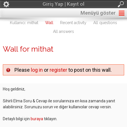
Giriş Yap | Kayıt ol
Menüyü göster
Kullanıcı: mithat
Wall
Recent activity
All questions
All answers
Wall for mithat
Please
log in
or
register
to post on this wall.
Hoş geldiniz,
Sihirli Elma Soru & Cevap ile sorularınıza en kısa zamanda yanıt
alabilirsiniz. Sorunuzu sorun ve diğer kullanıcılar cevap versin.
Detaylı bilgi için
buraya
tıklayın.