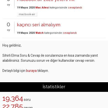
oy
19 Mayıs 2020
Mac Ailesi
kategorisinde
cevaplandı
macbook-air
0
kaçıncı seri almalıyım
oy
19 Mayıs 2020
Watch
kategorisinde
cevaplandı
Hoş geldiniz,
Sihirli Elma Soru & Cevap ile sorularınıza en kısa zamanda yanıt
alabilirsiniz. Sorunuzu sorun ve diğer kullanıcılar cevap versin.
Detaylı bilgi için
buraya
tıklayın.
İstatistikler
19,364
soru
22,785
cevap