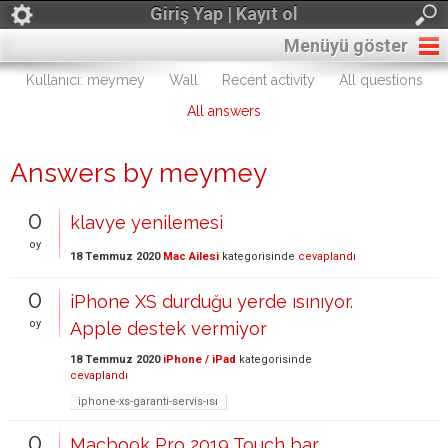
Giriş Yap | Kayıt ol
Menüyü göster
Kullanıcı: meymey
Wall
Recent activity
All questions
All answers
Answers by meymey
0
klavye yenilemesi
oy
18 Temmuz 2020
Mac Ailesi
kategorisinde
cevaplandı
0
iPhone XS durduğu yerde ısınıyor.
oy
Apple destek vermiyor
18 Temmuz 2020
iPhone / iPad
kategorisinde
cevaplandı
iphone-xs-garanti-servis-ısı
0
Macbook Pro 2019 Touch bar