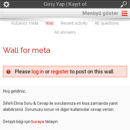
Giriş Yap | Kayıt ol
Menüyü göster
Kullanıcı: meta
Wall
Recent activity
All questions
All answers
Wall for meta
Please
log in
or
register
to post on this wall.
Hoş geldiniz,
Sihirli Elma Soru & Cevap ile sorularınıza en kısa zamanda yanıt
alabilirsiniz. Sorunuzu sorun ve diğer kullanıcılar cevap versin.
Detaylı bilgi için
buraya
tıklayın.