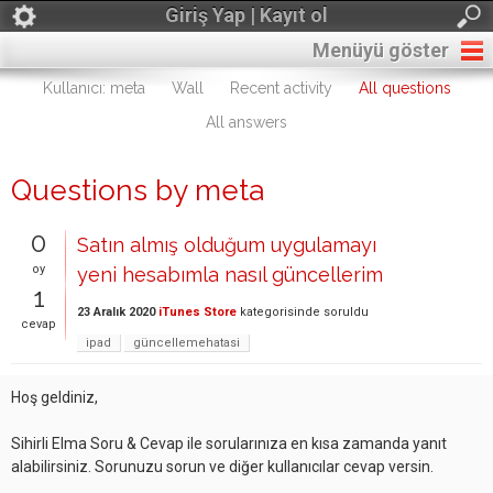
Giriş Yap | Kayıt ol
Menüyü göster
Kullanıcı: meta
Wall
Recent activity
All questions
All answers
Questions by meta
0
Satın almış olduğum uygulamayı
oy
yeni hesabımla nasıl güncellerim
1
23 Aralık 2020
iTunes Store
kategorisinde
soruldu
cevap
ipad
güncellemehatasi
Hoş geldiniz,
Sihirli Elma Soru & Cevap ile sorularınıza en kısa zamanda yanıt
alabilirsiniz. Sorunuzu sorun ve diğer kullanıcılar cevap versin.