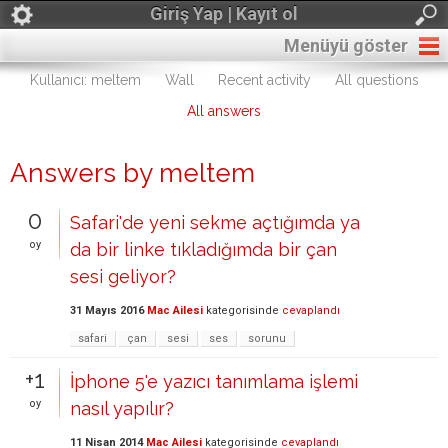
Giriş Yap | Kayıt ol
Menüyü göster
Kullanıcı: meltem
Wall
Recent activity
All questions
All answers
Answers by meltem
0
Safari'de yeni sekme açtığımda ya
oy
da bir linke tıkladığımda bir çan
sesi geliyor?
31 Mayıs 2016
Mac Ailesi
kategorisinde
cevaplandı
safari
çan
sesi
ses
sorunu
+1
İphone 5'e yazıcı tanımlama işlemi
oy
nasıl yapılır?
11 Nisan 2014
Mac Ailesi
kategorisinde
cevaplandı