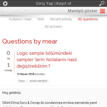
Giriş Yap | Kayıt ol
Menüyü göster
Kullanıcı: mear
Wall
Recent activity
All questions
All answers
Questions by mear
0
Logıc sample bölümündeki
oy
sampler 'lerin. Notalarını nasıl
1
değiştirebilirim ?
cevap
13 Nisan 2018
soruldu
logıc
audıo-sample
Hoş geldiniz,
Sihirli Elma Soru & Cevap ile sorularınıza en kısa zamanda yanıt