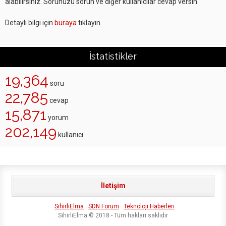
alabilirsiniz. Sorunuzu sorun ve diğer kullanıcılar cevap versin.
Detaylı bilgi için
buraya
tıklayın.
İstatistikler
19,364
soru
22,785
cevap
15,871
yorum
202,149
kullanıcı
İletişim
SihirliElma
SDN Forum
Teknoloji Haberleri
SihirliElma © 2018 - Tüm hakları saklıdır