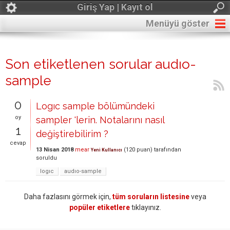
Giriş Yap | Kayıt ol
Menüyü göster
Son etiketlenen sorular audıo-
sample
0
Logıc sample bölümündeki
oy
sampler 'lerin. Notalarını nasıl
1
değiştirebilirim ?
cevap
13 Nisan 2018
mear
(
120
puan)
tarafından
Yeni Kullanıcı
soruldu
logıc
audıo-sample
Daha fazlasını görmek için,
tüm soruların listesine
veya
popüler etiketlere
tıklayınız.