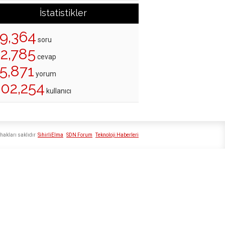
İstatistikler
19,364
soru
22,785
cevap
5,871
yorum
202,254
kullanıcı
hakları saklıdır
SihirliElma
SDN Forum
Teknoloji Haberleri