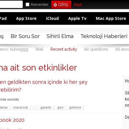
Remember
Kayıt
Pad
App Store
iCloud
Apple Tv
Mac App Store
ış
Bir Soru Sor
Sihirli Elma
Teknoloji Haberleri
lanıcı: kubraggg
Wall
Recent activity
All questions
All ans
a ait son etkinlikler
Ho
n geldikten sonra içinde ki her şey
rebilirim?
Si
kı
inde
soruldu
so
ırlama
macbook
-
garanti-
geri
getirme
De
cbook 2020