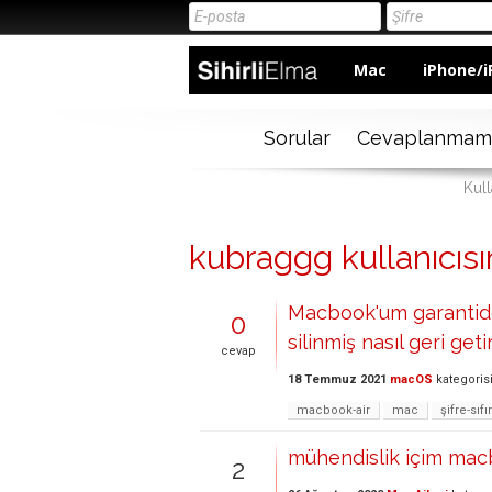
Mac
iPhone/i
Sorular
Cevaplanmam
Kul
kubraggg kullanıcısın
Macbook'um garantide
0
silinmiş nasıl geri geti
cevap
18 Temmuz 2021
macOS
kategoris
macbook-air
mac
şifre-sıf
mühendislik içim ma
2