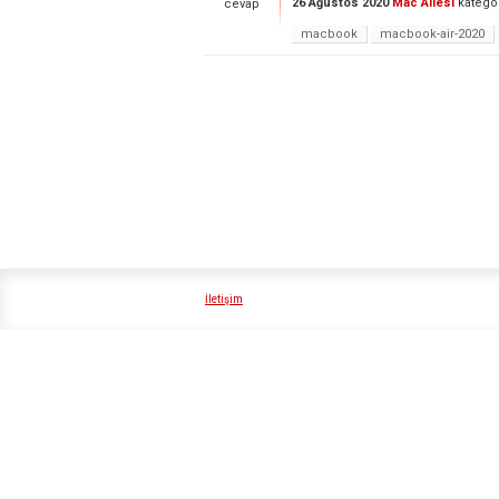
26 Ağustos 2020
Mac Ailesi
katego
cevap
macbook
macbook-air-2020
İletişim