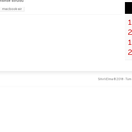
risinde
soruldu
macbook-air
1
SihirliElma © 2018 - Tüm 