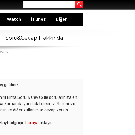
Watch
iTunes
Diğer
Soru&Cevap Hakkında
wers
ş geldiniz,
hirli Elma Soru & Cevap ile sorularınıza en
sa zamanda yanıt alabilirsiniz. Sorunuzu
run ve diğer kullanıcılar cevap versin.
taylı bilgi için
buraya
tıklayın.