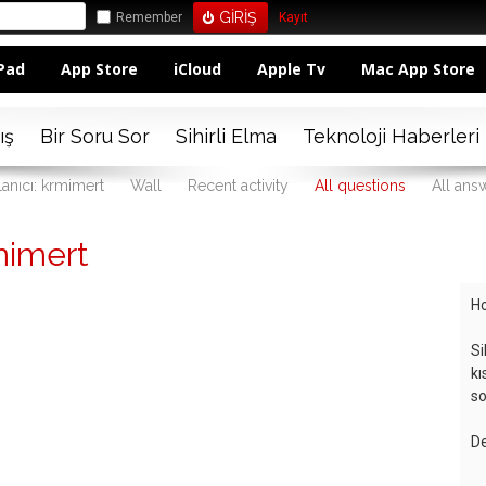
Remember
Kayıt
Pad
App Store
iCloud
Apple Tv
Mac App Store
ış
Bir Soru Sor
Sihirli Elma
Teknoloji Haberleri
lanıcı: krmimert
Wall
Recent activity
All questions
All ans
mimert
Ho
Si
kı
so
De