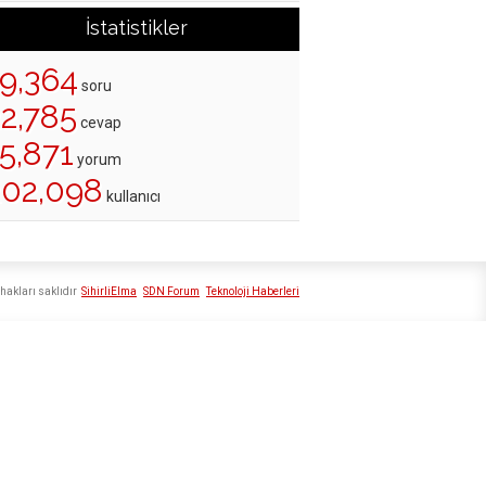
İstatistikler
19,364
soru
22,785
cevap
5,871
yorum
202,098
kullanıcı
hakları saklıdır
SihirliElma
SDN Forum
Teknoloji Haberleri