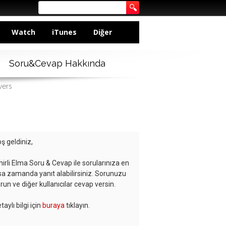
Watch
iTunes
Diğer
Soru&Cevap Hakkında
wers
ş geldiniz,
hirli Elma Soru & Cevap ile sorularınıza en
sa zamanda yanıt alabilirsiniz. Sorunuzu
run ve diğer kullanıcılar cevap versin.
taylı bilgi için
buraya
tıklayın.