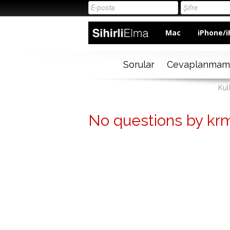
Mac
iPhone/i
Sorular
Cevaplanmam
Kul
No questions by kr