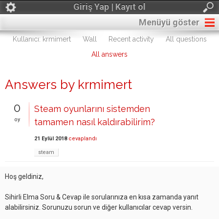
Giriş Yap | Kayıt ol
Menüyü göster
Kullanıcı: krmimert
Wall
Recent activity
All questions
All answers
Answers by krmimert
0
Steam oyunlarını sistemden
oy
tamamen nasıl kaldırabilirim?
21 Eylül 2018
cevaplandı
steam
Hoş geldiniz,
Sihirli Elma Soru & Cevap ile sorularınıza en kısa zamanda yanıt
alabilirsiniz. Sorunuzu sorun ve diğer kullanıcılar cevap versin.