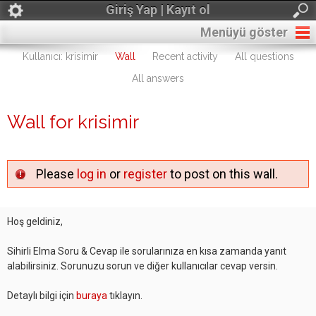
Giriş Yap | Kayıt ol
Menüyü göster
Kullanıcı: krisimir
Wall
Recent activity
All questions
All answers
Wall for krisimir
Please
log in
or
register
to post on this wall.
Hoş geldiniz,
Sihirli Elma Soru & Cevap ile sorularınıza en kısa zamanda yanıt
alabilirsiniz. Sorunuzu sorun ve diğer kullanıcılar cevap versin.
Detaylı bilgi için
buraya
tıklayın.