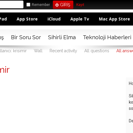
Remember
Kayıt
Pad
App Store
iCloud
Apple Tv
Mac App Store
ış
Bir Soru Sor
Sihirli Elma
Teknoloji Haberleri
lanıcı: krisimir
Wall
Recent activity
All questions
All answ
mir
Ho
Si
kı
so
De