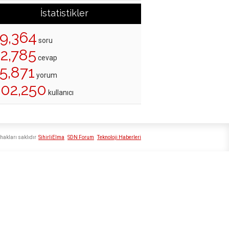
İstatistikler
19,364
soru
22,785
cevap
5,871
yorum
202,250
kullanıcı
hakları saklıdır
SihirliElma
SDN Forum
Teknoloji Haberleri