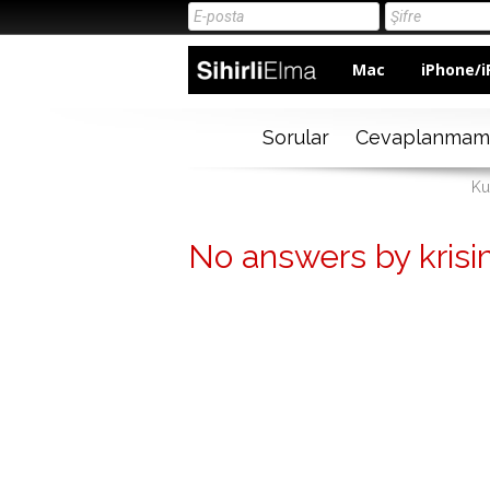
Mac
iPhone/i
Sorular
Cevaplanmam
Kul
No answers by krisi