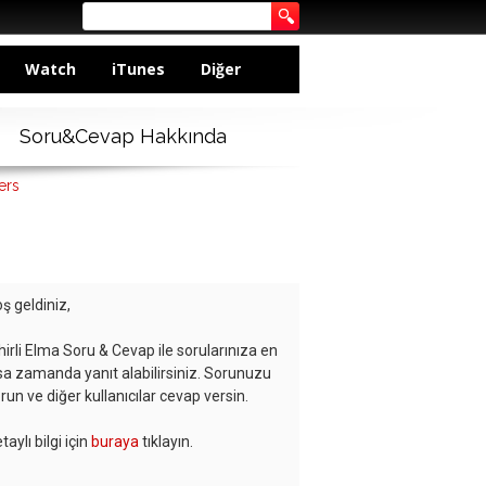
Watch
iTunes
Diğer
Soru&Cevap Hakkında
ers
ş geldiniz,
hirli Elma Soru & Cevap ile sorularınıza en
sa zamanda yanıt alabilirsiniz. Sorunuzu
run ve diğer kullanıcılar cevap versin.
taylı bilgi için
buraya
tıklayın.