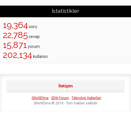
İstatistikler
19,364
soru
22,785
cevap
15,871
yorum
202,134
kullanıcı
İletişim
SihirliElma
SDN Forum
Teknoloji Haberleri
SihirliElma © 2018 - Tüm hakları saklıdır