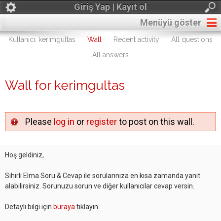
Giriş Yap | Kayıt ol
Menüyü göster
Kullanıcı: kerimgultas
Wall
Recent activity
All questions
All answers
Wall for kerimgultas
Please
log in
or
register
to post on this wall.
Hoş geldiniz,
Sihirli Elma Soru & Cevap ile sorularınıza en kısa zamanda yanıt
alabilirsiniz. Sorunuzu sorun ve diğer kullanıcılar cevap versin.
Detaylı bilgi için
buraya
tıklayın.