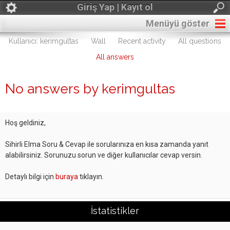
Giriş Yap | Kayıt ol
Menüyü göster
Kullanıcı: kerimgultas
Wall
Recent activity
All questions
All answers
No answers by kerimgultas
Hoş geldiniz,
Sihirli Elma Soru & Cevap ile sorularınıza en kısa zamanda yanıt
alabilirsiniz. Sorunuzu sorun ve diğer kullanıcılar cevap versin.
Detaylı bilgi için
buraya
tıklayın.
İstatistikler