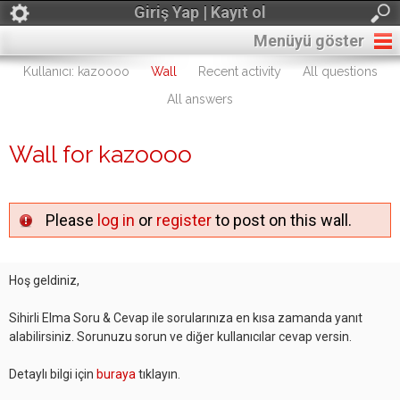
Giriş Yap | Kayıt ol
Menüyü göster
Kullanıcı: kazoooo
Wall
Recent activity
All questions
All answers
Wall for kazoooo
Please
log in
or
register
to post on this wall.
Hoş geldiniz,
Sihirli Elma Soru & Cevap ile sorularınıza en kısa zamanda yanıt
alabilirsiniz. Sorunuzu sorun ve diğer kullanıcılar cevap versin.
Detaylı bilgi için
buraya
tıklayın.