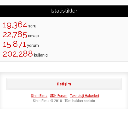
İstatistikler
19,364
soru
22,785
cevap
15,871
yorum
202,288
kullanıcı
İletişim
SihirliElma
SDN Forum
Teknoloji Haberleri
SihirliElma © 2018 - Tüm hakları saklıdır