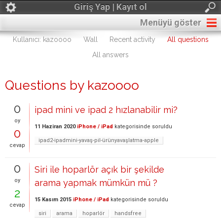
Giriş Yap | Kayıt ol
Menüyü göster
Kullanıcı: kazoooo
Wall
Recent activity
All questions
All answers
Questions by kazoooo
0
ipad mini ve ipad 2 hızlanabilir mi?
oy
11 Haziran 2020
iPhone / iPad
kategorisinde
soruldu
0
ipad2-ipadmini-yavaş-pil-ürünyavaşlatma-apple
cevap
0
Siri ile hoparlör açık bir şekilde
oy
arama yapmak mümkün mü ?
2
15 Kasım 2015
iPhone / iPad
kategorisinde
soruldu
cevap
siri
arama
hoparlör
handsfree