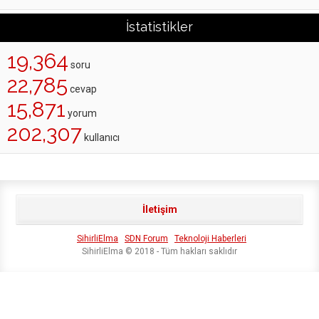
İstatistikler
19,364
soru
22,785
cevap
15,871
yorum
202,307
kullanıcı
İletişim
SihirliElma
SDN Forum
Teknoloji Haberleri
SihirliElma © 2018 - Tüm hakları saklıdır