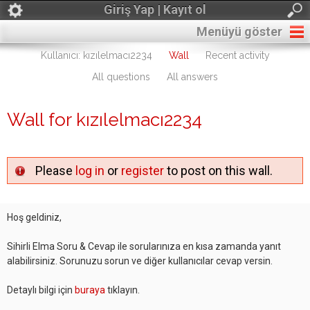
Giriş Yap | Kayıt ol
Menüyü göster
Kullanıcı: kızılelmacı2234
Wall
Recent activity
All questions
All answers
Wall for kızılelmacı2234
Please
log in
or
register
to post on this wall.
Hoş geldiniz,
Sihirli Elma Soru & Cevap ile sorularınıza en kısa zamanda yanıt
alabilirsiniz. Sorunuzu sorun ve diğer kullanıcılar cevap versin.
Detaylı bilgi için
buraya
tıklayın.