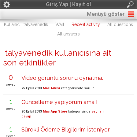
Giriş Yap | Kayıt ol
Menüyü göster
Kullanıcı: italyavenedik
Wall
Recent activity
All questions
All answers
italyavenedik kullanıcısına ait
son etkinlikler
0
Video goruntu sorunu oynatma.
cevap
25 Eylül 2013
Mac Ailesi
kategorisinde
soruldu
1
Güncelleme yapıyorum ama !
cevap
20 Eylül 2013
Mac App Store
kategorisinde
seçilen
cevap
1
Sürekli Ödeme Bilgilerim İsteniyor
cevap