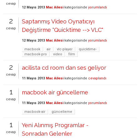
cevap
12 Mayıs 2013
Mac Ailesi
kategorisinde
yorumlandı
2
Saptanmış Video Oynatıcıyı
cevap
Değiştirme "Quicktime --> VLC"
12 Mayıs 2013
Mac Ailesi
kategorisinde
yorumlandı
macbook
air
vlc-player
quicktime-
macbook-pro
video
film
2
acilista cd room dan ses geliyor
cevap
11 Mayıs 2013
Mac Ailesi
kategorisinde
cevaplandı
1
macbook air güncelleme
cevap
11 Mayıs 2013
Mac Ailesi
kategorisinde
yorumlandı
macbook-air
güncelleme
1
Yeni Alınmış Programlar -
cevap
Sonradan Gelenler