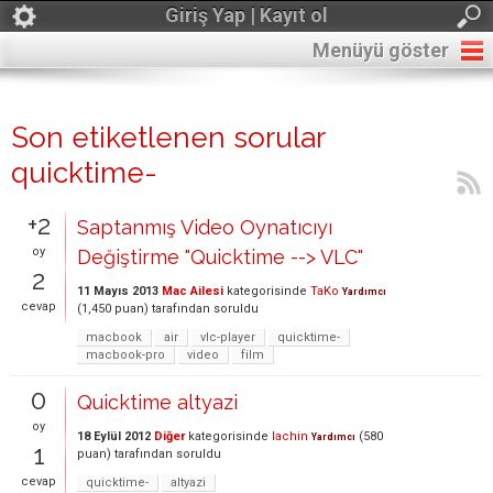
Giriş Yap | Kayıt ol
Menüyü göster
Son etiketlenen sorular
quicktime-
+2
Saptanmış Video Oynatıcıyı
oy
Değiştirme "Quicktime --> VLC"
2
11 Mayıs 2013
Mac Ailesi
kategorisinde
TaKo
Yardımcı
cevap
(
1,450
puan)
tarafından
soruldu
macbook
air
vlc-player
quicktime-
macbook-pro
video
film
0
Quicktime altyazi
oy
18 Eylül 2012
Diğer
kategorisinde
lachin
(
580
Yardımcı
1
puan)
tarafından
soruldu
cevap
quicktime-
altyazi