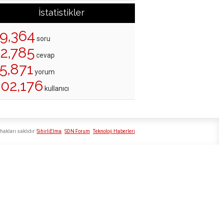
İstatistikler
19,364
soru
22,785
cevap
5,871
yorum
202,176
kullanıcı
hakları saklıdır
SihirliElma
SDN Forum
Teknoloji Haberleri