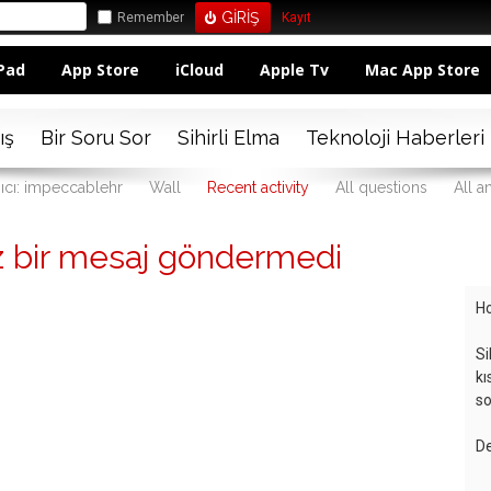
Remember
Kayıt
Pad
App Store
iCloud
Apple Tv
Mac App Store
ış
Bir Soru Sor
Sihirli Elma
Teknoloji Haberleri
ıcı: impeccablehr
Wall
Recent activity
All questions
All a
 bir mesaj göndermedi
Ho
Si
kı
so
De