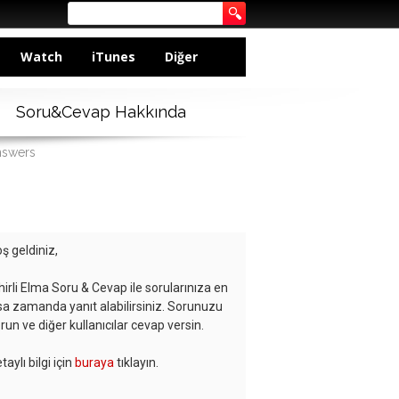
Watch
iTunes
Diğer
Soru&Cevap Hakkında
nswers
ş geldiniz,
hirli Elma Soru & Cevap ile sorularınıza en
sa zamanda yanıt alabilirsiniz. Sorunuzu
run ve diğer kullanıcılar cevap versin.
taylı bilgi için
buraya
tıklayın.