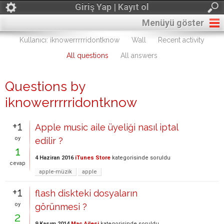
Giriş Yap | Kayıt ol
Menüyü göster
Kullanıcı: iknowerrrrridontknow
Wall
Recent activity
All questions
All answers
Questions by
iknowerrrrridontknow
+1
Apple music aile üyeliği nasıl iptal
oy
edilir ?
1
4 Haziran 2016
iTunes Store
kategorisinde
soruldu
cevap
apple-müzik
apple
+1
flash diskteki dosyaların
oy
görünmesi ?
2
9 Kasım 2014
Mac Ailesi
kategorisinde
soruldu