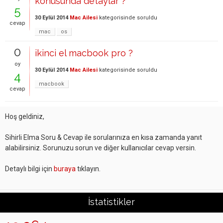
konusunda detaylar ?
5
30 Eylül 2014
Mac Ailesi
kategorisinde
soruldu
cevap
mac
os
0
ikinci el macbook pro ?
oy
30 Eylül 2014
Mac Ailesi
kategorisinde
soruldu
4
macbook
cevap
Hoş geldiniz,
Sihirli Elma Soru & Cevap ile sorularınıza en kısa zamanda yanıt
alabilirsiniz. Sorunuzu sorun ve diğer kullanıcılar cevap versin.
Detaylı bilgi için
buraya
tıklayın.
İstatistikler