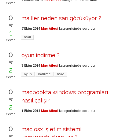
cevap
0
mailler neden sarı gözüküyor ?
oy
7 Ekim 2014
Mac Ailesi
kategorisinde
soruldu
1
mail
cevap
0
oyun indirme ?
oy
3 Ekim 2014
Mac Ailesi
kategorisinde
soruldu
2
oyun
indirme
mac
cevap
0
macbookta windows programları
oy
nasıl çalışır
2
1 Ekim 2014
Mac Ailesi
kategorisinde
soruldu
cevap
0
mac osx işletim sistemi
oy