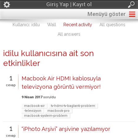
Giriş Yap | Kayıt ol
Menüyü göster
Kullanıcı: idilu
Wall
Recent activity
All questions
All answers
idilu kullanıcısına ait son
etkinlikler
1
Macbook Air HDMI kablosuyla
cevap
televizyona görüntü vermiyor!
9 Nisan 2017
soruldu
macbook-air
tv-hdmi-tv-baglanti-problem
-televizyon
macbook-pro
macbook-system-problem
1
“iPhoto Arşivi” arşivine yazılamıyor
cevap