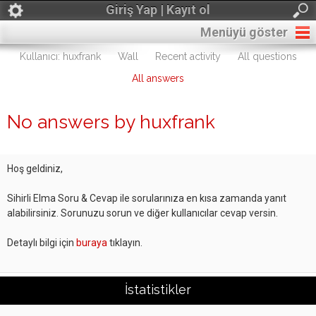
Giriş Yap | Kayıt ol
Menüyü göster
Kullanıcı: huxfrank
Wall
Recent activity
All questions
All answers
No answers by huxfrank
Hoş geldiniz,
Sihirli Elma Soru & Cevap ile sorularınıza en kısa zamanda yanıt
alabilirsiniz. Sorunuzu sorun ve diğer kullanıcılar cevap versin.
Detaylı bilgi için
buraya
tıklayın.
İstatistikler