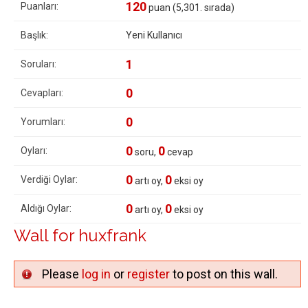
120
Puanları:
puan (
5,301
. sırada)
Başlık:
Yeni Kullanıcı
1
Soruları:
0
Cevapları:
0
Yorumları:
0
0
Oyları:
soru,
cevap
0
0
Verdiği Oylar:
artı oy,
eksi oy
0
0
Aldığı Oylar:
artı oy,
eksi oy
Wall for huxfrank
Please
log in
or
register
to post on this wall.