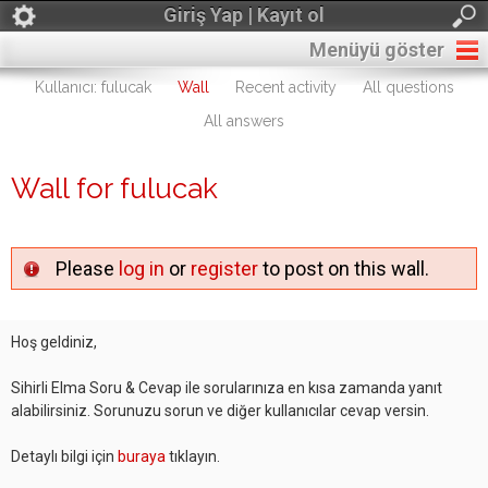
Giriş Yap | Kayıt ol
Menüyü göster
Kullanıcı: fulucak
Wall
Recent activity
All questions
All answers
Wall for fulucak
Please
log in
or
register
to post on this wall.
Hoş geldiniz,
Sihirli Elma Soru & Cevap ile sorularınıza en kısa zamanda yanıt
alabilirsiniz. Sorunuzu sorun ve diğer kullanıcılar cevap versin.
Detaylı bilgi için
buraya
tıklayın.