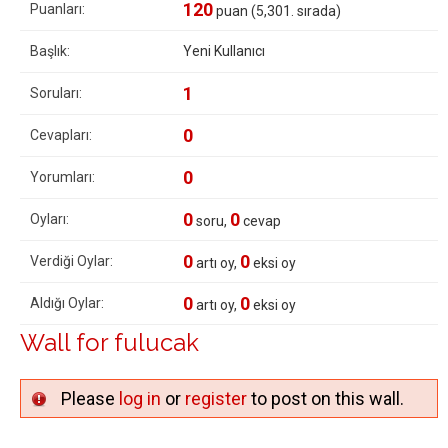
120
Puanları:
puan (
5,301
. sırada)
Başlık:
Yeni Kullanıcı
1
Soruları:
0
Cevapları:
0
Yorumları:
0
0
Oyları:
soru,
cevap
0
0
Verdiği Oylar:
artı oy,
eksi oy
0
0
Aldığı Oylar:
artı oy,
eksi oy
Wall for fulucak
Please
log in
or
register
to post on this wall.