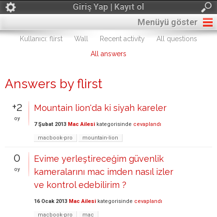
Giriş Yap | Kayıt ol
Menüyü göster
Kullanıcı: flirst
Wall
Recent activity
All questions
All answers
Answers by flirst
+2
Mountain lion'da ki siyah kareler
oy
7 Şubat 2013
Mac Ailesi
kategorisinde
cevaplandı
macbook-pro
mountain-lion
0
Evime yerleştireceğim güvenlik
oy
kameralarını mac imden nasıl izler
ve kontrol edebilirim ?
16 Ocak 2013
Mac Ailesi
kategorisinde
cevaplandı
macbook-pro
mac