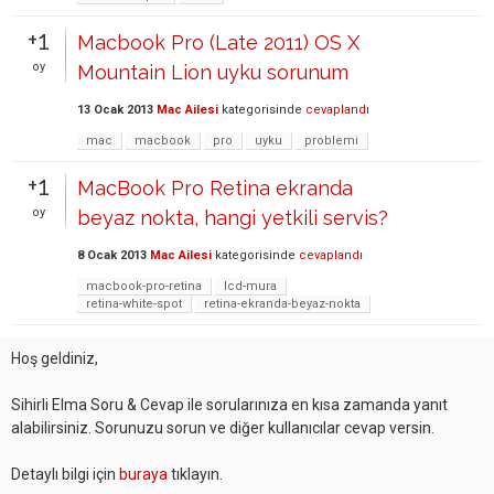
+1
Macbook Pro (Late 2011) OS X
oy
Mountain Lion uyku sorunum
13 Ocak 2013
Mac Ailesi
kategorisinde
cevaplandı
mac
macbook
pro
uyku
problemi
+1
MacBook Pro Retina ekranda
oy
beyaz nokta, hangi yetkili servis?
8 Ocak 2013
Mac Ailesi
kategorisinde
cevaplandı
macbook-pro-retina
lcd-mura
retina-white-spot
retina-ekranda-beyaz-nokta
Hoş geldiniz,
Sihirli Elma Soru & Cevap ile sorularınıza en kısa zamanda yanıt
alabilirsiniz. Sorunuzu sorun ve diğer kullanıcılar cevap versin.
Detaylı bilgi için
buraya
tıklayın.