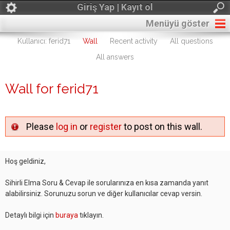
Giriş Yap | Kayıt ol
Menüyü göster
Kullanıcı: ferid71
Wall
Recent activity
All questions
All answers
Wall for ferid71
Please
log in
or
register
to post on this wall.
Hoş geldiniz,
Sihirli Elma Soru & Cevap ile sorularınıza en kısa zamanda yanıt
alabilirsiniz. Sorunuzu sorun ve diğer kullanıcılar cevap versin.
Detaylı bilgi için
buraya
tıklayın.