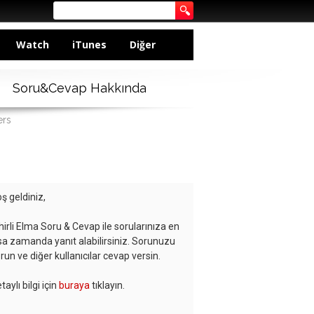
Watch
iTunes
Diğer
Soru&Cevap Hakkında
ers
ş geldiniz,
hirli Elma Soru & Cevap ile sorularınıza en
sa zamanda yanıt alabilirsiniz. Sorunuzu
run ve diğer kullanıcılar cevap versin.
taylı bilgi için
buraya
tıklayın.