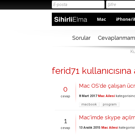
Mac
iPhone/i
Sorular
Cevaplanmam
Ku
ferid71 kullanıcısına 
Mac OS'de çalışan ücr
0
8 Mart 2017
Mac Ailesi
kategorisin
cevap
macbook
program
Mac'imde skype açılmı
1
13 Aralık 2015
Mac Ailesi
kategoris
cevap