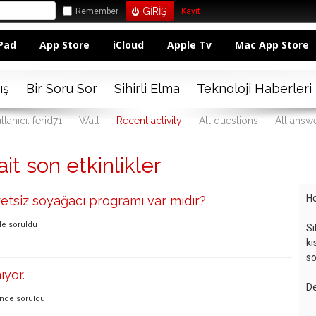
Remember
Kayıt
Pad
App Store
iCloud
Apple Tv
Mac App Store
ış
Bir Soru Sor
Sihirli Elma
Teknoloji Haberleri
llanıcı: ferid71
Wall
Recent activity
All questions
All answ
ait son etkinlikler
Ho
etsiz soyağacı programı var mıdır?
de
soruldu
Si
kı
so
yor.
De
inde
soruldu