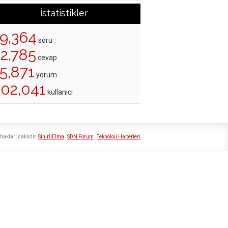
İstatistikler
19,364
soru
22,785
cevap
5,871
yorum
202,041
kullanıcı
hakları saklıdır
SihirliElma
SDN Forum
Teknoloji Haberleri