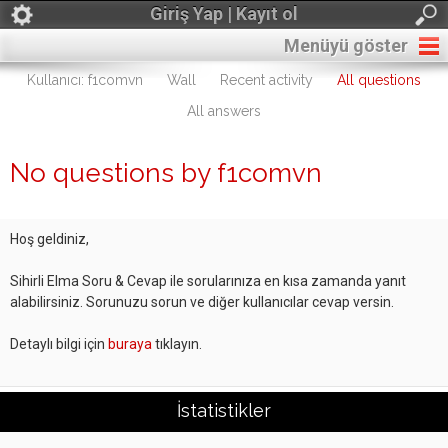
Giriş Yap | Kayıt ol
Menüyü göster
Kullanıcı: f1comvn
Wall
Recent activity
All questions
All answers
No questions by f1comvn
Hoş geldiniz,
Sihirli Elma Soru & Cevap ile sorularınıza en kısa zamanda yanıt
alabilirsiniz. Sorunuzu sorun ve diğer kullanıcılar cevap versin.
Detaylı bilgi için
buraya
tıklayın.
İstatistikler