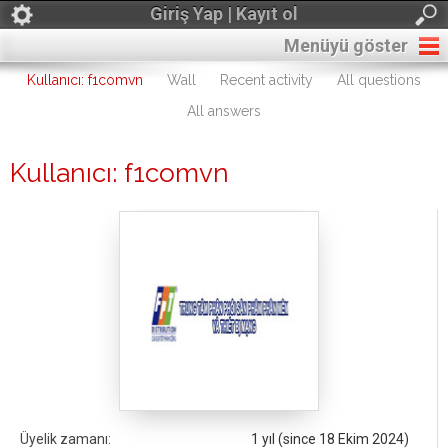
Giriş Yap | Kayıt ol
Menüyü göster
Kullanıcı: f1comvn
Wall
Recent activity
All questions
All answers
Kullanıcı: f1comvn
Üyelik zamanı:
1 yıl (since 18 Ekim 2024)