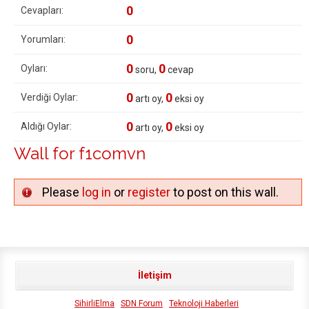
0
Cevapları:
0
Yorumları:
0
0
Oyları:
soru,
cevap
0
0
Verdiği Oylar:
artı oy,
eksi oy
0
0
Aldığı Oylar:
artı oy,
eksi oy
Wall for f1comvn
Please
log in
or
register
to post on this wall.
İletişim
SihirliElma
SDN Forum
Teknoloji Haberleri