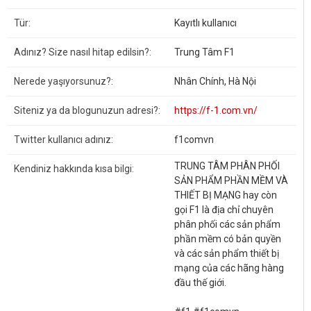
Tür:
Kayıtlı kullanıcı
Adınız? Size nasıl hitap edilsin?:
Trung Tâm F1
Nerede yaşıyorsunuz?:
Nhân Chính, Hà Nội
Siteniz ya da blogunuzun adresi?:
https://f-1.com.vn/
Twitter kullanıcı adınız:
f1comvn
TRUNG TÂM PHÂN PHỐI
Kendiniz hakkında kısa bilgi:
SẢN PHẨM PHẦN MỀM VÀ
THIẾT BỊ MẠNG hay còn
gọi F1 là địa chỉ chuyên
phân phối các sản phẩm
phần mềm có bản quyền
và các sản phẩm thiết bị
mạng của các hãng hàng
đầu thế giới.