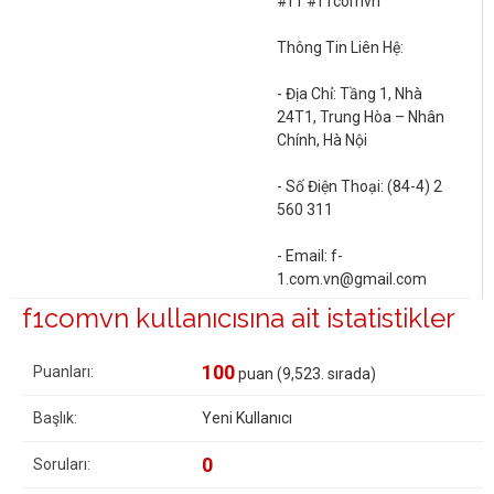
#f1 #f1comvn
Thông Tin Liên Hệ:
- Địa Chỉ: Tầng 1, Nhà
24T1, Trung Hòa – Nhân
Chính, Hà Nội
- Số Điện Thoại: (84-4) 2
560 311
- Email:
f-
1.com.vn@gmail.com
f1comvn kullanıcısına ait istatistikler
100
Puanları:
puan (
9,523
. sırada)
Başlık:
Yeni Kullanıcı
0
Soruları: