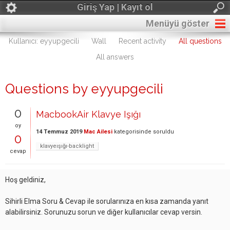
Giriş Yap | Kayıt ol
Menüyü göster
Kullanıcı: eyyupgecili
Wall
Recent activity
All questions
All answers
Questions by eyyupgecili
0
MacbookAir Klavye Işığı
oy
14 Temmuz 2019
Mac Ailesi
kategorisinde
soruldu
0
klavyeışığı-backlight
cevap
Hoş geldiniz,
Sihirli Elma Soru & Cevap ile sorularınıza en kısa zamanda yanıt
alabilirsiniz. Sorunuzu sorun ve diğer kullanıcılar cevap versin.