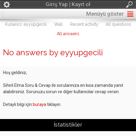
Giriş Yap | Kayıt ol
Menüyü göster
Kullanıcı: eyyupgecili
Wall
Recent activity
All questions
All answers
No answers by eyyupgecili
Hoş geldiniz,
Sihirli Elma Soru & Cevap ile sorularınıza en kısa zamanda yanıt
alabilirsiniz. Sorunuzu sorun ve diğer kullanıcılar cevap versin.
Detaylı bilgi için
buraya
tıklayın.
İstatistikler