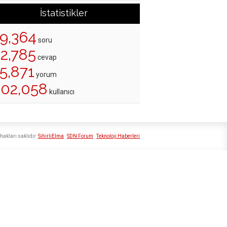
İstatistikler
19,364
soru
22,785
cevap
5,871
yorum
202,058
kullanıcı
hakları saklıdır
SihirliElma
SDN Forum
Teknoloji Haberleri