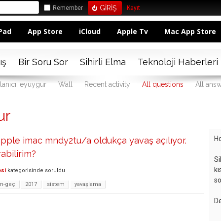
Remember
Kayıt
Pad
App Store
iCloud
Apple Tv
Mac App Store
ış
Bir Soru Sor
Sihirli Elma
Teknoloji Haberleri
lanıcı: eyuygur
Wall
Recent activity
All questions
All ans
ur
Ho
apple imac mndy2tu/a oldukça yavaş açılıyor.
rabilirim?
Si
kı
esi
kategorisinde
soruldu
so
em-geç
2017
sistem
yavaşlama
De