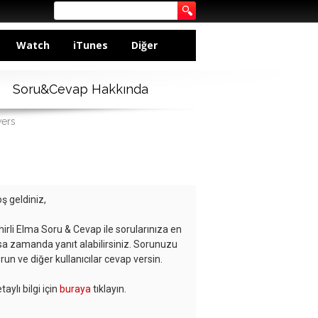
Watch
iTunes
Diğer
Soru&Cevap Hakkında
wers
ş geldiniz,
hirli Elma Soru & Cevap ile sorularınıza en
sa zamanda yanıt alabilirsiniz. Sorunuzu
run ve diğer kullanıcılar cevap versin.
taylı bilgi için
buraya
tıklayın.