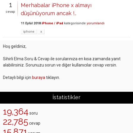
1
Merhabalar iPhone x almayı
cevap
düşünüyorum ancak !..
11 Eylül 2018
iPhone / iPad
kategorisinde
yorumlandı
iphone
x
Hoş geldiniz,
Sihirli Elma Soru & Cevap ile sorularınıza en kısa zamanda yanıt
alabilirsiniz. Sorunuzu sorun ve diğer kullanıcılar cevap versin.
Detaylı bilgi için
buraya
tıklayın.
İstatistikler
19,364
soru
22,785
cevap
15,871