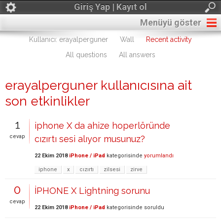
Giriş Yap | Kayıt ol
Menüyü göster
Kullanıcı: erayalperguner
Wall
Recent activity
All questions
All answers
erayalperguner kullanıcısına ait
son etkinlikler
1
iphone X da ahize hoperlöründe
cevap
cızırtı sesi alıyor musunuz?
22 Ekim 2018
iPhone / iPad
kategorisinde
yorumlandı
iphone
x
cızırtı
zilsesi
zirve
0
İPHONE X Lightning sorunu
cevap
22 Ekim 2018
iPhone / iPad
kategorisinde
soruldu