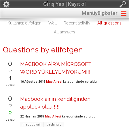
Giriş Yap | Kayıt ol
Menüyü göster
Kullanıcı: elifotgen
Wall
Recent activity
All questions
All answers
Questions by elifotgen
0
MACBOOK AİR'A MİCROSOFT
oy
WORD YÜKLEYEMİYORUM!!!!
1
16 Ağustos 2015
Mac Ailesi
kategorisinde
soruldu
cevap
0
Macbook air'ın kendiliğinden
oy
applock oldu!!!!!
2
22 Haziran 2015
Mac Ailesi
kategorisinde
soruldu
cevap
macbookair
başlangıç