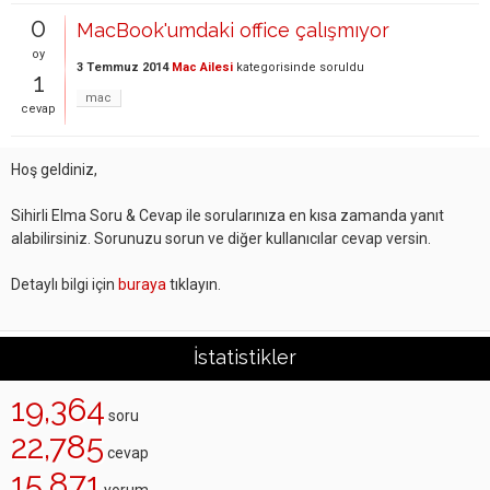
0
MacBook'umdaki office çalışmıyor
oy
3 Temmuz 2014
Mac Ailesi
kategorisinde
soruldu
1
mac
cevap
Hoş geldiniz,
Sihirli Elma Soru & Cevap ile sorularınıza en kısa zamanda yanıt
alabilirsiniz. Sorunuzu sorun ve diğer kullanıcılar cevap versin.
Detaylı bilgi için
buraya
tıklayın.
İstatistikler
19,364
soru
22,785
cevap
15,871