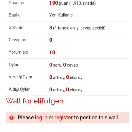
190
Puanları:
puan (
1,913
. sırada)
Başlık:
Yeni Kullanıcı
3
Soruları:
(
1
tanesi en iyi cevap seçildi)
0
Cevapları:
10
Yorumları:
0
0
Oyları:
soru,
cevap
0
0
Verdiği Oylar:
artı oy,
eksi oy
0
0
Aldığı Oylar:
artı oy,
eksi oy
Wall for elifotgen
Please
log in
or
register
to post on this wall.