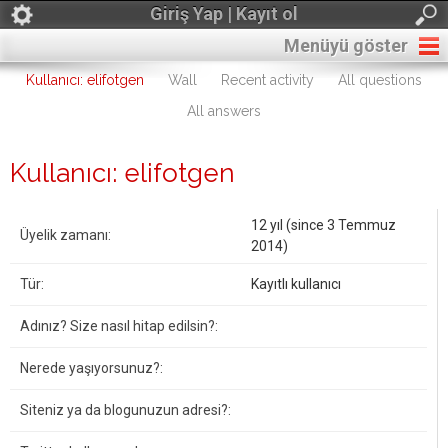
Giriş Yap | Kayıt ol
Menüyü göster
Kullanıcı: elifotgen
Wall
Recent activity
All questions
All answers
Kullanıcı: elifotgen
12 yıl (since 3 Temmuz
Üyelik zamanı:
2014)
Tür:
Kayıtlı kullanıcı
Adınız? Size nasıl hitap edilsin?:
Nerede yaşıyorsunuz?:
Siteniz ya da blogunuzun adresi?: