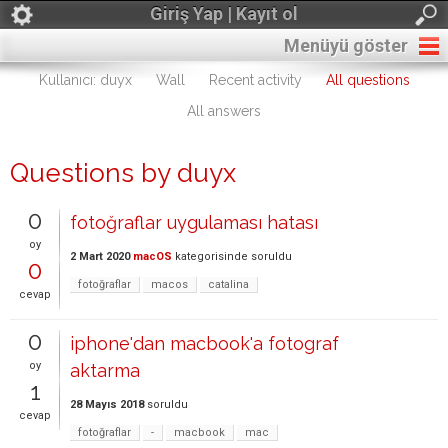
Giriş Yap | Kayıt ol
Menüyü göster
Kullanıcı: duyx
Wall
Recent activity
All questions
All answers
Questions by duyx
0
fotoğraflar uygulaması hatası
oy
2 Mart 2020
macOS
kategorisinde
soruldu
0
fotoğraflar
macos
catalina
cevap
0
iphone'dan macbook'a fotograf
oy
aktarma
1
28 Mayıs 2018
soruldu
cevap
fotoğraflar
-
macbook
mac