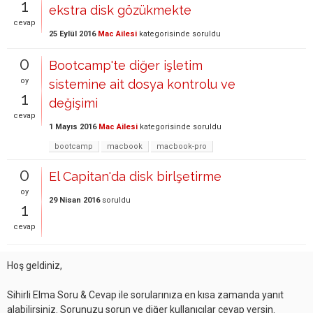
1
ekstra disk gözükmekte
cevap
25 Eylül 2016
Mac Ailesi
kategorisinde
soruldu
0
Bootcamp'te diğer işletim
oy
sistemine ait dosya kontrolu ve
1
değişimi
cevap
1 Mayıs 2016
Mac Ailesi
kategorisinde
soruldu
bootcamp
macbook
macbook-pro
0
El Capitan'da disk birlşetirme
oy
29 Nisan 2016
soruldu
1
cevap
Hoş geldiniz,
Sihirli Elma Soru & Cevap ile sorularınıza en kısa zamanda yanıt
alabilirsiniz. Sorunuzu sorun ve diğer kullanıcılar cevap versin.