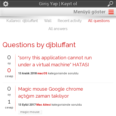
Giriş Yap | Kayıt ol
Menüyü göster
Kullanıcı: djbluffant
Wall
Recent activity
All questions
All answers
Questions by djbluffant
0
"sorry this application cannot run
oy
under a virtual machine" HATASI
0
13 Aralık 2018
macOS
kategorisinde
soruldu
cevap
0
Magic mouse Google chrome
oy
açtığım zaman takılıyor
1
13 Eylül 2017
Mac Ailesi
kategorisinde
soruldu
cevap
magic-mouse