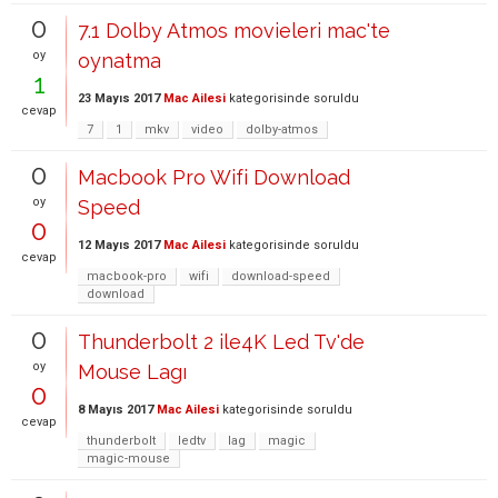
0
7.1 Dolby Atmos movieleri mac'te
oy
oynatma
1
23 Mayıs 2017
Mac Ailesi
kategorisinde
soruldu
cevap
7
1
mkv
video
dolby-atmos
0
Macbook Pro Wifi Download
oy
Speed
0
12 Mayıs 2017
Mac Ailesi
kategorisinde
soruldu
cevap
macbook-pro
wifi
download-speed
download
0
Thunderbolt 2 ile4K Led Tv'de
oy
Mouse Lagı
0
8 Mayıs 2017
Mac Ailesi
kategorisinde
soruldu
cevap
thunderbolt
ledtv
lag
magic
magic-mouse