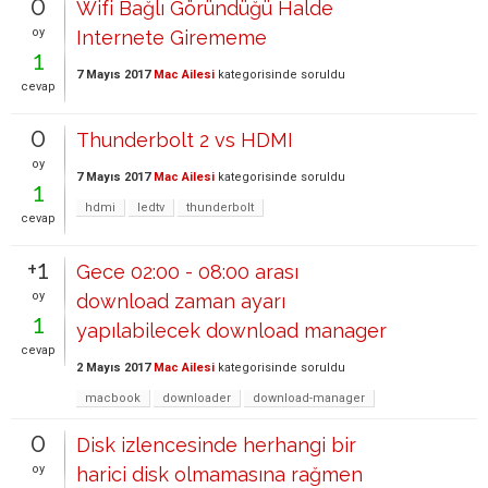
0
Wifi Bağlı Göründüğü Halde
oy
Internete Girememe
1
7 Mayıs 2017
Mac Ailesi
kategorisinde
soruldu
cevap
0
Thunderbolt 2 vs HDMI
oy
7 Mayıs 2017
Mac Ailesi
kategorisinde
soruldu
1
hdmi
ledtv
thunderbolt
cevap
+1
Gece 02:00 - 08:00 arası
oy
download zaman ayarı
1
yapılabilecek download manager
cevap
2 Mayıs 2017
Mac Ailesi
kategorisinde
soruldu
macbook
downloader
download-manager
0
Disk izlencesinde herhangi bir
oy
harici disk olmamasına rağmen