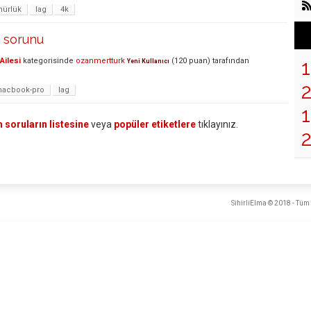
nürlük
lag
4k
a sorunu
Ailesi
kategorisinde
ozanmertturk
(
120
puan)
tarafından
Yeni Kullanıcı
acbook-pro
lag
1
 soruların listesine
veya
popüler etiketlere
tıklayınız.
SihirliElma © 2018 - Tüm 