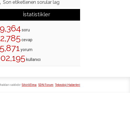
Son etiketlenen sorular lag
İstatistikler
19,364
soru
22,785
cevap
5,871
yorum
202,195
kullanıcı
hakları saklıdır
SihirliElma
SDN Forum
Teknoloji Haberleri