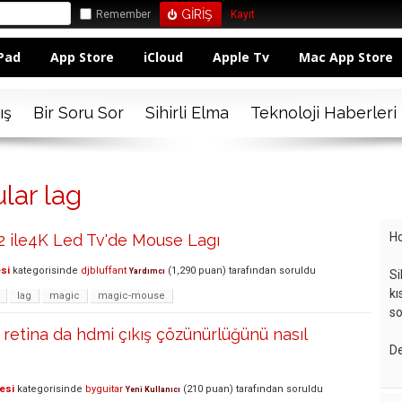
Remember
Kayıt
Pad
App Store
iCloud
Apple Tv
Mac App Store
ış
Bir Soru Sor
Sihirli Elma
Teknoloji Haberleri
lar lag
Ho
2 ile4K Led Tv'de Mouse Lagı
si
kategorisinde
djbluffant
(
1,290
puan)
tarafından
soruldu
Yardımcı
Si
kı
lag
magic
magic-mouse
so
etina da hdmi çıkış çözünürlüğünü nasıl
De
esi
kategorisinde
byguitar
(
210
puan)
tarafından
soruldu
Yeni Kullanıcı