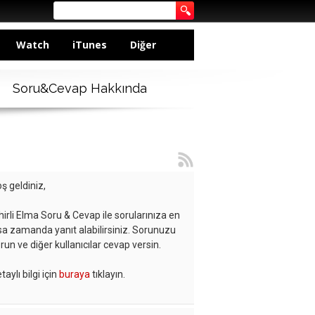
Watch
iTunes
Diğer
Soru&Cevap Hakkında
ş geldiniz,
hirli Elma Soru & Cevap ile sorularınıza en
sa zamanda yanıt alabilirsiniz. Sorunuzu
run ve diğer kullanıcılar cevap versin.
taylı bilgi için
buraya
tıklayın.