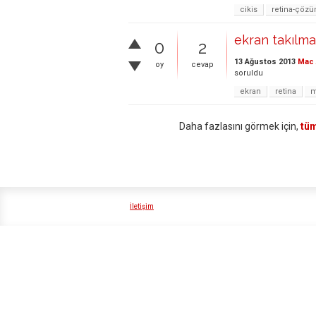
cikis
retina-çözü
ekran takılm
0
2
13 Ağustos 2013
Mac 
oy
cevap
soruldu
ekran
retina
m
Daha fazlasını görmek için,
tüm
İletişim