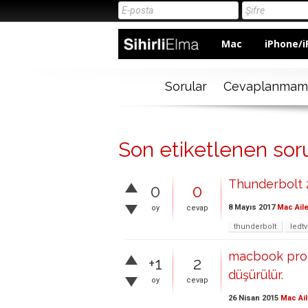
Mac
iPhone/i
Sorular
Cevaplanmam
Son etiketlenen soru
Thunderbolt 
0
0
8 Mayıs 2017
Mac Aile
oy
cevap
thunderbolt
ledtv
macbook pro r
+1
2
düşürülür.
oy
cevap
26 Nisan 2015
Mac Ail