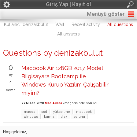
Giriş Yap | Kayıt ol
Menüyü göster
Kullanıcı: denizakbulut
Wall
Recent activity
All questions
All answers
Questions by denizakbulut
0
Macbook Air 128GB 2017 Model
oy
Bilgisayara Bootcamp ile
1
Windows Kurup Yazılım Çalışabilir
cevap
miyim?
27 Nisan 2020
Mac Ailesi
kategorisinde
soruldu
macos
ssd
yükseltme
macbook
windows
kurma
disk
sorunu
Hoş geldiniz,