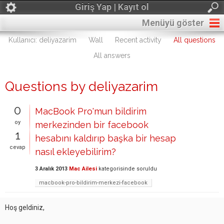
Giriş Yap | Kayıt ol
Menüyü göster
Kullanıcı: deliyazarim
Wall
Recent activity
All questions
All answers
Questions by deliyazarim
0
MacBook Pro'mun bildirim
oy
merkezinden bir facebook
1
hesabını kaldırıp başka bir hesap
cevap
nasıl ekleyebilirim?
3 Aralık 2013
Mac Ailesi
kategorisinde
soruldu
macbook-pro-bildirim-merkezi-facebook
Hoş geldiniz,