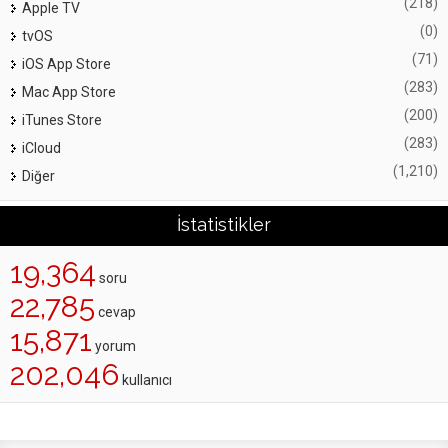
(218)
Apple TV
(0)
tvOS
(71)
iOS App Store
(283)
Mac App Store
(200)
iTunes Store
(283)
iCloud
(1,210)
Diğer
İstatistikler
19,364
soru
22,785
cevap
15,871
yorum
202,046
kullanıcı