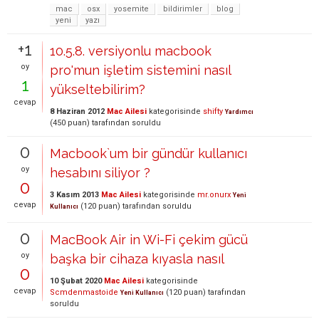
mac
osx
yosemite
bildirimler
blog
yeni
yazı
+1
10.5.8. versiyonlu macbook
oy
pro'mun işletim sistemini nasıl
1
yükseltebilirim?
cevap
8 Haziran 2012
Mac Ailesi
kategorisinde
shifty
Yardımcı
(
450
puan)
tarafından
soruldu
0
Macbook`um bir gündür kullanıcı
oy
hesabını siliyor ?
0
3 Kasım 2013
Mac Ailesi
kategorisinde
mr.onurx
Yeni
cevap
(
120
puan)
tarafından
soruldu
Kullanıcı
0
MacBook Air in Wi-Fi çekim gücü
oy
başka bir cihaza kıyasla nasıl
0
10 Şubat 2020
Mac Ailesi
kategorisinde
cevap
Scmdenmastoide
(
120
puan)
tarafından
Yeni Kullanıcı
soruldu