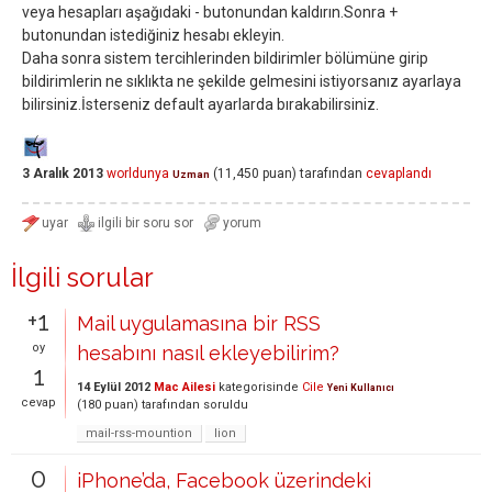
veya hesapları aşağıdaki - butonundan kaldırın.Sonra +
butonundan istediğiniz hesabı ekleyin.
Daha sonra sistem tercihlerinden bildirimler bölümüne girip
bildirimlerin ne sıklıkta ne şekilde gelmesini istiyorsanız ayarlaya
bilirsiniz.İsterseniz default ayarlarda bırakabilirsiniz.
3 Aralık 2013
worldunya
(
11,450
puan)
tarafından
cevaplandı
Uzman
İlgili sorular
+1
Mail uygulamasına bir RSS
oy
hesabını nasıl ekleyebilirim?
1
14 Eylül 2012
Mac Ailesi
kategorisinde
Cile
Yeni Kullanıcı
cevap
(
180
puan)
tarafından
soruldu
mail-rss-mountion
lion
0
iPhone’da, Facebook üzerindeki