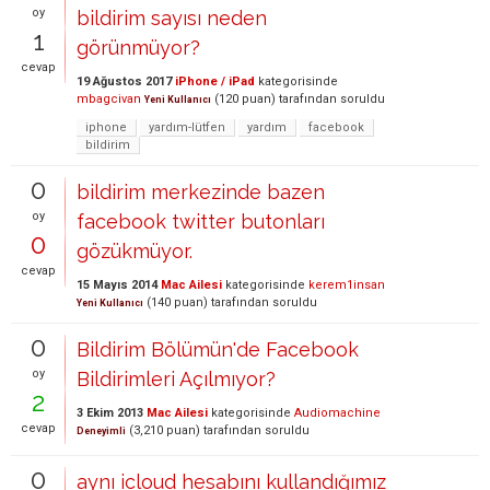
oy
bildirim sayısı neden
1
görünmüyor?
cevap
19 Ağustos 2017
iPhone / iPad
kategorisinde
mbagcivan
(
120
puan)
tarafından
soruldu
Yeni Kullanıcı
iphone
yardım-lütfen
yardım
facebook
bildirim
0
bildirim merkezinde bazen
oy
facebook twitter butonları
0
gözükmüyor.
cevap
15 Mayıs 2014
Mac Ailesi
kategorisinde
kerem1insan
(
140
puan)
tarafından
soruldu
Yeni Kullanıcı
0
Bildirim Bölümün'de Facebook
oy
Bildirimleri Açılmıyor?
2
3 Ekim 2013
Mac Ailesi
kategorisinde
Audiomachine
cevap
(
3,210
puan)
tarafından
soruldu
Deneyimli
0
aynı icloud hesabını kullandığımız