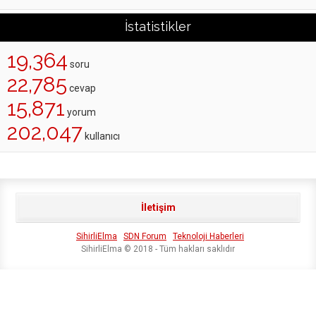
İstatistikler
19,364
soru
22,785
cevap
15,871
yorum
202,047
kullanıcı
İletişim
SihirliElma
SDN Forum
Teknoloji Haberleri
SihirliElma © 2018 - Tüm hakları saklıdır