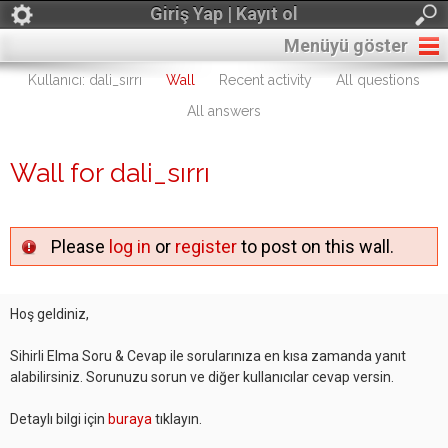
Giriş Yap | Kayıt ol
Menüyü göster
Kullanıcı: dali_sırrı
Wall
Recent activity
All questions
All answers
Wall for dali_sırrı
Please
log in
or
register
to post on this wall.
Hoş geldiniz,
Sihirli Elma Soru & Cevap ile sorularınıza en kısa zamanda yanıt
alabilirsiniz. Sorunuzu sorun ve diğer kullanıcılar cevap versin.
Detaylı bilgi için
buraya
tıklayın.