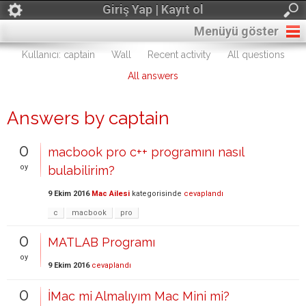
Giriş Yap | Kayıt ol
Menüyü göster
Kullanıcı: captain
Wall
Recent activity
All questions
All answers
Answers by captain
0
macbook pro c++ programını nasıl
oy
bulabilirim?
9 Ekim 2016
Mac Ailesi
kategorisinde
cevaplandı
c
macbook
pro
0
MATLAB Programı
oy
9 Ekim 2016
cevaplandı
0
İMac mi Almalıyım Mac Mini mi?