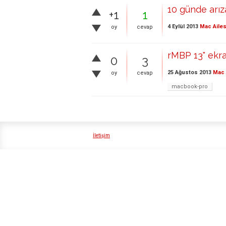
10 günde arı
+1
1
4 Eylül 2013
Mac Ailes
oy
cevap
rMBP 13" ekra
0
3
25 Ağustos 2013
Mac 
oy
cevap
macbook-pro
İletişim