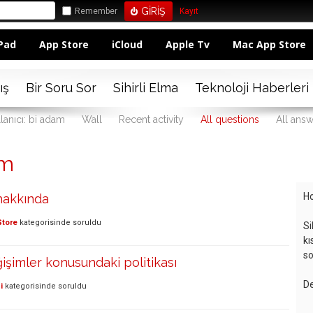
Remember
Kayıt
Pad
App Store
iCloud
Apple Tv
Mac App Store
ış
Bir Soru Sor
Sihirli Elma
Teknoloji Haberleri
lanıcı: bi adam
Wall
Recent activity
All questions
All ans
am
Ho
 hakkında
Store
kategorisinde
soruldu
Si
kı
so
işimler konusundaki politikası
De
i
kategorisinde
soruldu