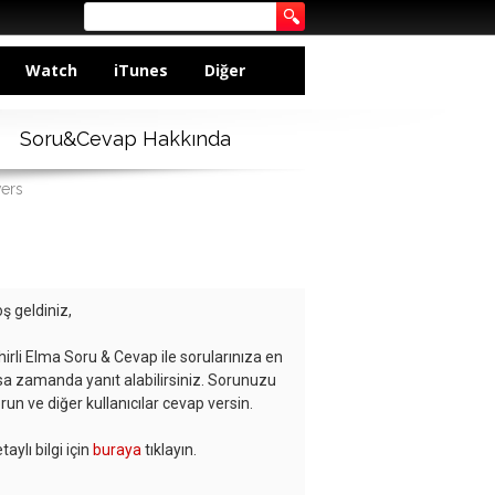
Watch
iTunes
Diğer
Soru&Cevap Hakkında
wers
ş geldiniz,
hirli Elma Soru & Cevap ile sorularınıza en
sa zamanda yanıt alabilirsiniz. Sorunuzu
run ve diğer kullanıcılar cevap versin.
taylı bilgi için
buraya
tıklayın.