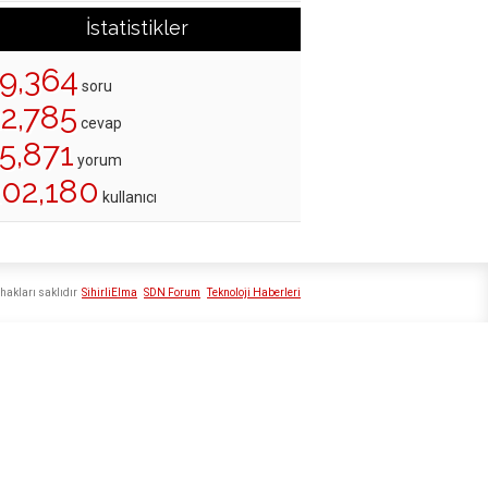
İstatistikler
19,364
soru
22,785
cevap
5,871
yorum
202,180
kullanıcı
hakları saklıdır
SihirliElma
SDN Forum
Teknoloji Haberleri