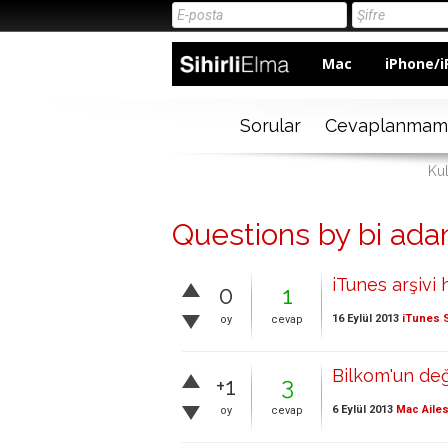
Mac
iPhone/i
Sorular
Cevaplanmam
Kul
Questions by bi ad
iTunes arşivi
0
1
16 Eylül 2013
iTunes 
oy
cevap
Bilkom'un değ
+1
3
6 Eylül 2013
Mac Ailes
oy
cevap