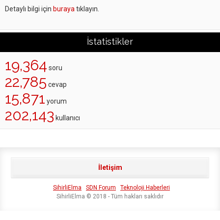
Detaylı bilgi için
buraya
tıklayın.
İstatistikler
19,364
soru
22,785
cevap
15,871
yorum
202,143
kullanıcı
İletişim
SihirliElma
SDN Forum
Teknoloji Haberleri
SihirliElma © 2018 - Tüm hakları saklıdır