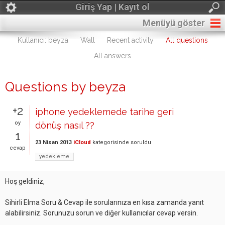
Giriş Yap | Kayıt ol
Menüyü göster
Kullanıcı: beyza
Wall
Recent activity
All questions
All answers
Questions by beyza
+2
iphone yedeklemede tarihe geri
oy
dönüş nasıl ??
1
23 Nisan 2013
iCloud
kategorisinde
soruldu
cevap
yedekleme
Hoş geldiniz,
Sihirli Elma Soru & Cevap ile sorularınıza en kısa zamanda yanıt
alabilirsiniz. Sorunuzu sorun ve diğer kullanıcılar cevap versin.