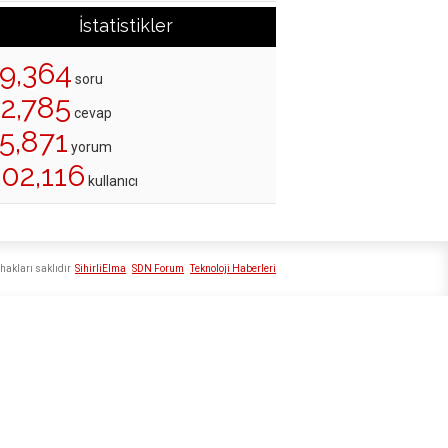
İstatistikler
19,364
soru
22,785
cevap
5,871
yorum
202,116
kullanıcı
hakları saklıdır
SihirliElma
SDN Forum
Teknoloji Haberleri