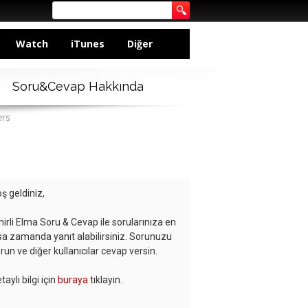
Watch
iTunes
Diğer
Soru&Cevap Hakkında
ers
ş geldiniz,
hirli Elma Soru & Cevap ile sorularınıza en
sa zamanda yanıt alabilirsiniz. Sorunuzu
run ve diğer kullanıcılar cevap versin.
taylı bilgi için
buraya
tıklayın.