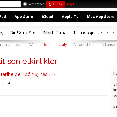
Remember
Kayıt
Pad
App Store
iCloud
Apple Tv
Mac App Store
ış
Bir Soru Sor
Sihirli Elma
Teknoloji Haberleri
llanıcı: beyza
Wall
Recent activity
All questions
All answ
it son etkinlikler
Ho
arihe geri dönüş nasıl ??
e
soruldu
Si
kı
so
De