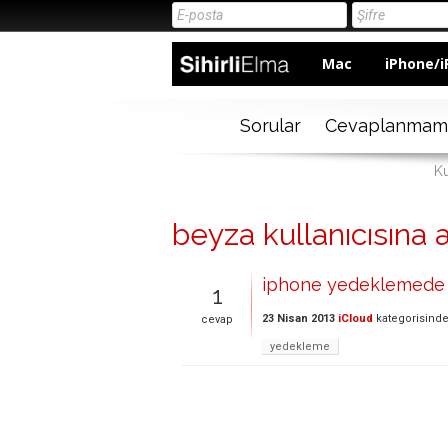
Mac
iPhone/i
Sorular
Cevaplanmam
Ku
beyza kullanıcısına a
iphone yedeklemede t
1
23 Nisan 2013
iCloud
kategorisind
cevap
yedekleme