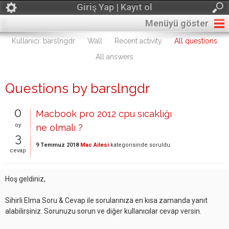
Giriş Yap | Kayıt ol
Menüyü göster
Kullanıcı: barslngdr
Wall
Recent activity
All questions
All answers
Questions by barslngdr
0
Macbook pro 2012 cpu sıcaklığı
oy
ne olmalı ?
3
9 Temmuz 2018
Mac Ailesi
kategorisinde
soruldu
cevap
Hoş geldiniz,
Sihirli Elma Soru & Cevap ile sorularınıza en kısa zamanda yanıt
alabilirsiniz. Sorunuzu sorun ve diğer kullanıcılar cevap versin.